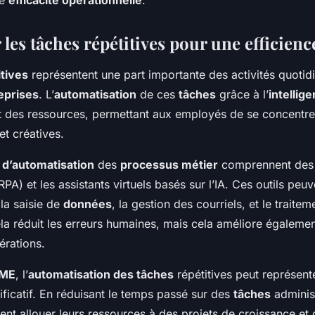
les tâches répétitives pour une efficienc
itives
représentent une part importante des activités quoti
eprises
. L’
automatisation
de ces
tâches
grâce à l’
intellige
t des ressources, permettant aux employés de se concentrer
et créatives.
 d’automatisation
des
processus métier
comprennent des o
RPA) et les assistants virtuels basés sur l’IA. Ces outils peuv
 la saisie de
données
, la gestion des courriels, et le traite
a réduit les erreurs humaines, mais cela améliore également
pérations.
PME
, l’
automatisation des tâches
répétitives peut représent
ificatif. En réduisant le temps passé sur des
tâches
administ
nt allouer leurs ressources à des projets de croissance et 