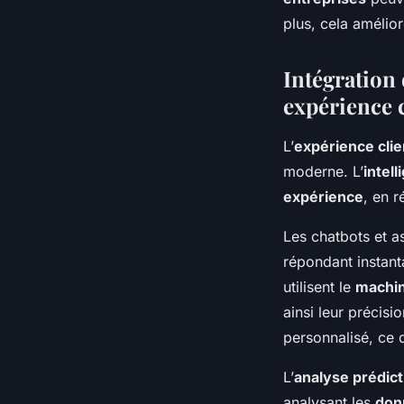
plus, cela amélio
Intégration 
expérience c
L’
expérience clie
moderne. L’
intell
expérience
, en 
Les chatbots et as
répondant instan
utilisent le
machin
ainsi leur précisio
personnalisé, ce q
L’
analyse prédict
analysant les
don