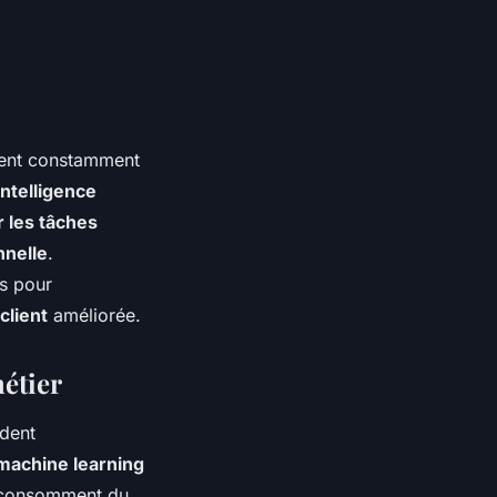
ent constamment
intelligence
 les tâches
nnelle
.
es pour
client
améliorée.
métier
dent
machine learning
i consomment du