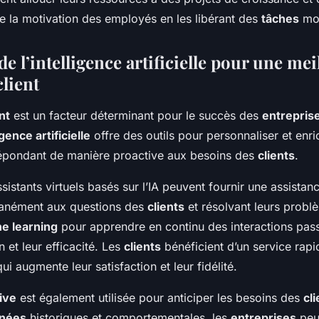
re la motivation des employés en les libérant des
tâches
mo
de l’intelligence artificielle pour une mei
lient
nt
est un facteur déterminant pour le succès des
entrepris
igence artificielle
offre des outils pour personnaliser et enric
répondant de manière proactive aux besoins des
clients
.
sistants virtuels basés sur l’IA peuvent fournir une assistan
tanément aux questions des
clients
et résolvant leurs probl
e learning
pour apprendre en continu des interactions pas
n et leur efficacité. Les
clients
bénéficient d’un service rapi
ui augmente leur satisfaction et leur fidélité.
ive
est également utilisée pour anticiper les besoins des
cl
nées
historiques et comportementales, les
entreprises
peuv