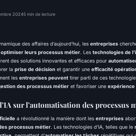
embre 2024
5 min de lecture
amique des affaires d’aujourd’hui, les
entreprises
cherch
r
optimiser leurs processus métier
. Les
technologies de l’
frent des solutions innovantes et efficaces pour
automatiser
orer la
prise de décision
et garantir une
efficacité opératio
ment les
entreprises peuvent
tirer parti de ces technologi
gestion des processus métier
et favoriser une
expérience 
l’IA sur l’automatisation des processus 
ficielle
a révolutionné la manière dont les
entreprises
abor
des processus métier
. Les technologies d’IA, telles que le
ctive
, permettent d’
automatiser les tâches
répétitives qu