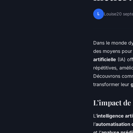
L
Louise
20 sept
Dans le monde dyn
des moyens pou
artificielle
(IA) of
répétitives, améli
Découvrons com
transformer leur
L’impact de 
L’
intelligence arti
l’
automatisation 
et l’
analyse prédi