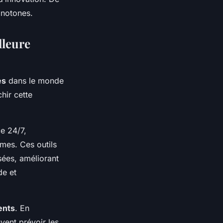
notones.
lleure
es
dans le monde
hir cette
ce 24/7,
èmes. Ces outils
sées, améliorant
de et
ients
. En
ent prévoir les