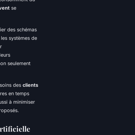
vent
se
fier des schémas
 les systèmes de
r
leurs
 non seulement
esoins des
clients
fres en temps
ussi à minimiser
proposés.
tificielle