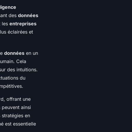
lligence
sant des
données
t les
entreprises
us éclairées et
de
données
en un
 humain. Cela
ur des intuitions.
ctuations du
mpétitives.
d, offrant une
 peuvent ainsi
 stratégies en
 est essentielle