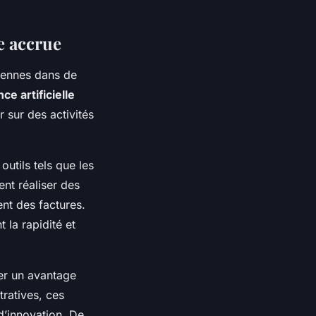
e accrue
diennes dans de
nce artificielle
 sur des activités
utils tels que les
ent réaliser des
ment des factures.
 la rapidité et
er un avantage
ratives, ces
d’innovation. De