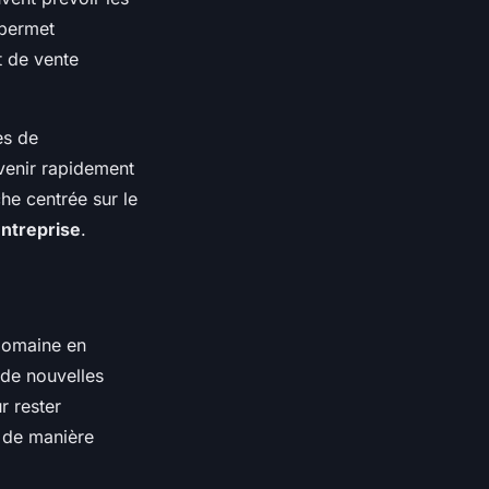
 permet
t de vente
es de
rvenir rapidement
he centrée sur le
ntreprise
.
domaine en
 de nouvelles
r rester
r de manière