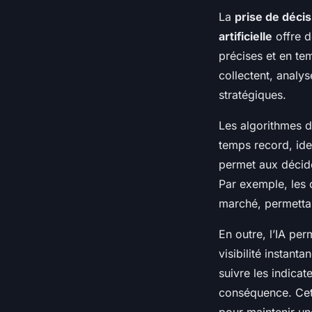
La
prise de décis
artificielle
offre d
précises et en te
collectent, analys
stratégiques.
Les algorithmes 
temps record, iden
permet aux décid
Par exemple, les o
marché, permetta
En outre, l’IA pe
visibilité instanta
suivre les indicat
conséquence. Cet
pour maintenir u