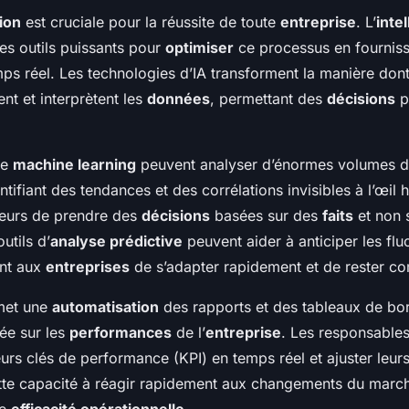
ion
est cruciale pour la réussite de toute
entreprise
. L’
inte
es outils puissants pour
optimiser
ce processus en fournis
mps réel. Les technologies d’IA transforment la manière don
ent et interprètent les
données
, permettant des
décisions
pl
de
machine learning
peuvent analyser d’énormes volumes 
tifiant des tendances et des corrélations invisibles à l’œil
eurs de prendre des
décisions
basées sur des
faits
et non s
utils d’
analyse prédictive
peuvent aider à anticiper les flu
nt aux
entreprises
de s’adapter rapidement et de rester co
rmet une
automatisation
des rapports et des tableaux de bor
née sur les
performances
de l’
entreprise
. Les responsables
eurs clés de performance (KPI) en temps réel et ajuster leurs
te capacité à réagir rapidement aux changements du marché
ne
efficacité opérationnelle
.