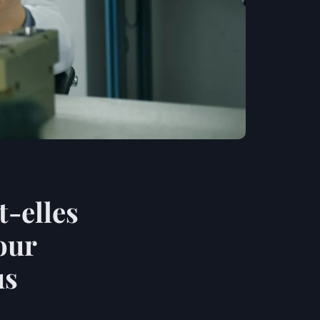
-elles
pour
us